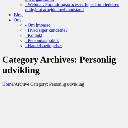
- Webinar: Forandringsprocesser fejler fordi ledelsen
undgår at arbejde med modstand
Blog
Om
- Om Impasse
- Hvad siger kunderne?
- Kontakt
- Persondatapolitik
- Handelsbetingelser
Category Archives:
Personlig
udvikling
Home
/
Archive Category:
Personlig udvikling