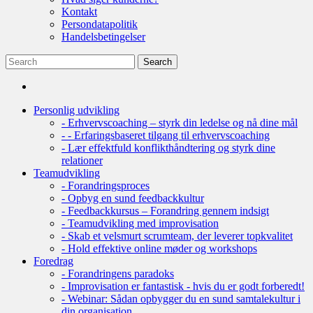
Kontakt
Persondatapolitik
Handelsbetingelser
Personlig udvikling
- Erhvervscoaching – styrk din ledelse og nå dine mål
- - Erfaringsbaseret tilgang til erhvervscoaching
- Lær effektfuld konflikthåndtering og styrk dine
relationer
Teamudvikling
- Forandringsproces
- Opbyg en sund feedbackkultur
- Feedbackkursus – Forandring gennem indsigt
- Teamudvikling med improvisation
- Skab et velsmurt scrumteam, der leverer topkvalitet
- Hold effektive online møder og workshops
Foredrag
- Forandringens paradoks
- Improvisation er fantastisk - hvis du er godt forberedt!
- Webinar: Sådan opbygger du en sund samtalekultur i
din organisation