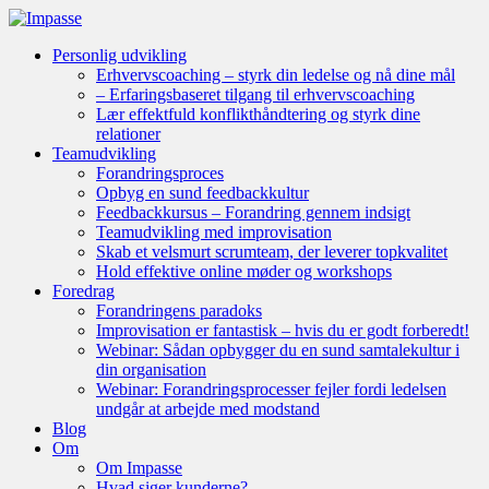
Personlig udvikling
Erhvervscoaching – styrk din ledelse og nå dine mål
– Erfaringsbaseret tilgang til erhvervscoaching
Lær effektfuld konflikthåndtering og styrk dine
relationer
Teamudvikling
Forandringsproces
Opbyg en sund feedbackkultur
Feedbackkursus – Forandring gennem indsigt
Teamudvikling med improvisation
Skab et velsmurt scrumteam, der leverer topkvalitet
Hold effektive online møder og workshops
Foredrag
Forandringens paradoks
Improvisation er fantastisk – hvis du er godt forberedt!
Webinar: Sådan opbygger du en sund samtalekultur i
din organisation
Webinar: Forandringsprocesser fejler fordi ledelsen
undgår at arbejde med modstand
Blog
Om
Om Impasse
Hvad siger kunderne?