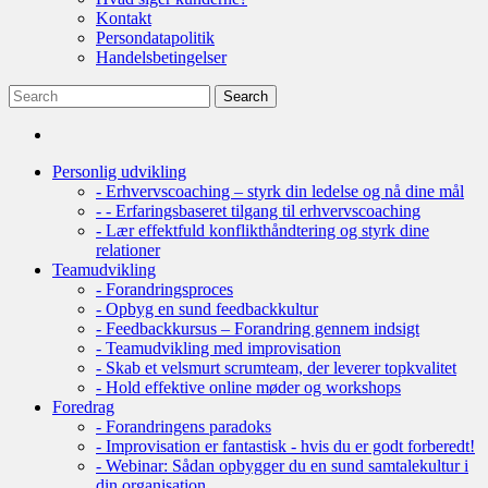
Kontakt
Persondatapolitik
Handelsbetingelser
Personlig udvikling
- Erhvervscoaching – styrk din ledelse og nå dine mål
- - Erfaringsbaseret tilgang til erhvervscoaching
- Lær effektfuld konflikthåndtering og styrk dine
relationer
Teamudvikling
- Forandringsproces
- Opbyg en sund feedbackkultur
- Feedbackkursus – Forandring gennem indsigt
- Teamudvikling med improvisation
- Skab et velsmurt scrumteam, der leverer topkvalitet
- Hold effektive online møder og workshops
Foredrag
- Forandringens paradoks
- Improvisation er fantastisk - hvis du er godt forberedt!
- Webinar: Sådan opbygger du en sund samtalekultur i
din organisation