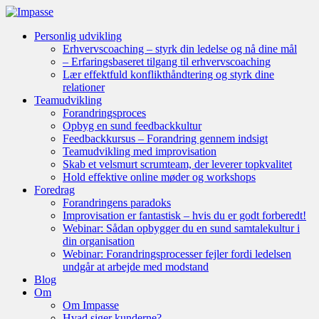
Personlig udvikling
Erhvervscoaching – styrk din ledelse og nå dine mål
– Erfaringsbaseret tilgang til erhvervscoaching
Lær effektfuld konflikthåndtering og styrk dine
relationer
Teamudvikling
Forandringsproces
Opbyg en sund feedbackkultur
Feedbackkursus – Forandring gennem indsigt
Teamudvikling med improvisation
Skab et velsmurt scrumteam, der leverer topkvalitet
Hold effektive online møder og workshops
Foredrag
Forandringens paradoks
Improvisation er fantastisk – hvis du er godt forberedt!
Webinar: Sådan opbygger du en sund samtalekultur i
din organisation
Webinar: Forandringsprocesser fejler fordi ledelsen
undgår at arbejde med modstand
Blog
Om
Om Impasse
Hvad siger kunderne?