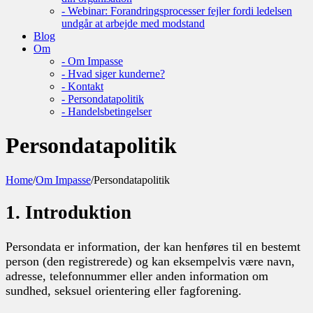
- Webinar: Forandringsprocesser fejler fordi ledelsen
undgår at arbejde med modstand
Blog
Om
- Om Impasse
- Hvad siger kunderne?
- Kontakt
- Persondatapolitik
- Handelsbetingelser
Persondatapolitik
Home
/
Om Impasse
/
Persondatapolitik
1. Introduktion
Persondata er information, der kan henføres til en bestemt
person (den registrerede) og kan eksempelvis være navn,
adresse, telefonnummer eller anden information om
sundhed, seksuel orientering eller fagforening.