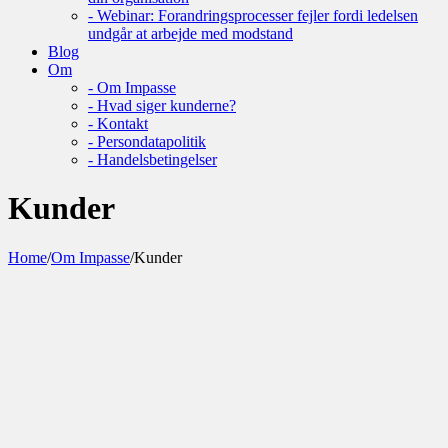
- Webinar: Forandringsprocesser fejler fordi ledelsen
undgår at arbejde med modstand
Blog
Om
- Om Impasse
- Hvad siger kunderne?
- Kontakt
- Persondatapolitik
- Handelsbetingelser
Kunder
Home
/
Om Impasse
/
Kunder