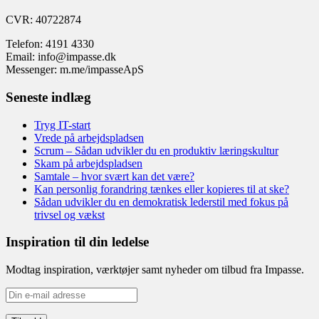
CVR: 40722874
Telefon: 4191 4330
Email: info@impasse.dk
Messenger: m.me/impasseApS
Seneste indlæg
Tryg IT-start
Vrede på arbejdspladsen
Scrum – Sådan udvikler du en produktiv læringskultur
Skam på arbejdspladsen
Samtale – hvor svært kan det være?
Kan personlig forandring tænkes eller kopieres til at ske?
Sådan udvikler du en demokratisk lederstil med fokus på
trivsel og vækst
Inspiration til din ledelse
Modtag inspiration, værktøjer samt nyheder om tilbud fra Impasse.