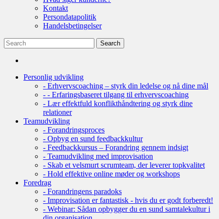
Kontakt
Persondatapolitik
Handelsbetingelser
Personlig udvikling
- Erhvervscoaching – styrk din ledelse og nå dine mål
- - Erfaringsbaseret tilgang til erhvervscoaching
- Lær effektfuld konflikthåndtering og styrk dine
relationer
Teamudvikling
- Forandringsproces
- Opbyg en sund feedbackkultur
- Feedbackkursus – Forandring gennem indsigt
- Teamudvikling med improvisation
- Skab et velsmurt scrumteam, der leverer topkvalitet
- Hold effektive online møder og workshops
Foredrag
- Forandringens paradoks
- Improvisation er fantastisk - hvis du er godt forberedt!
- Webinar: Sådan opbygger du en sund samtalekultur i
din organisation