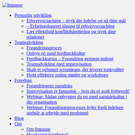
Personlig udvikling
Erhvervscoaching – styrk din ledelse og nå dine mål
– Erfaringsbaseret tilgang til erhvervscoaching
Lær effektfuld konflikthåndtering og styrk dine
relationer
Teamudvikling
Forandringsproces
Opbyg en sund feedbackkultur
Feedbackkursus – Forandring gennem indsigt
Teamudvikling med improvisation
Skab et velsmurt scrumteam, der leverer topkvalitet
Hold effektive online møder og workshops
Foredrag
Forandringens paradoks
Improvisation er fantastisk – hvis du er godt forberedt!
Webinar: Sådan opbygger du en sund samtalekultur i
din organisation
Webinar: Forandringsprocesser fejler fordi ledelsen
undgår at arbejde med modstand
Blog
Om
Om Impasse
Hvad siger kunderne?