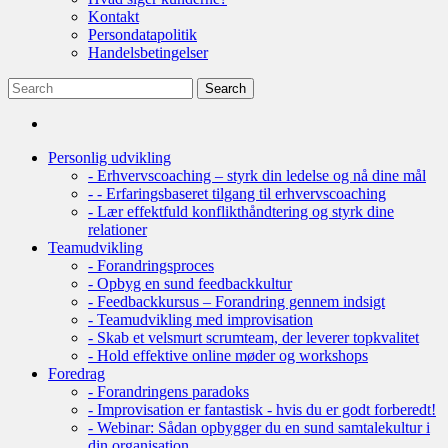
Kontakt
Persondatapolitik
Handelsbetingelser
Personlig udvikling
- Erhvervscoaching – styrk din ledelse og nå dine mål
- - Erfaringsbaseret tilgang til erhvervscoaching
- Lær effektfuld konflikthåndtering og styrk dine
relationer
Teamudvikling
- Forandringsproces
- Opbyg en sund feedbackkultur
- Feedbackkursus – Forandring gennem indsigt
- Teamudvikling med improvisation
- Skab et velsmurt scrumteam, der leverer topkvalitet
- Hold effektive online møder og workshops
Foredrag
- Forandringens paradoks
- Improvisation er fantastisk - hvis du er godt forberedt!
- Webinar: Sådan opbygger du en sund samtalekultur i
din organisation