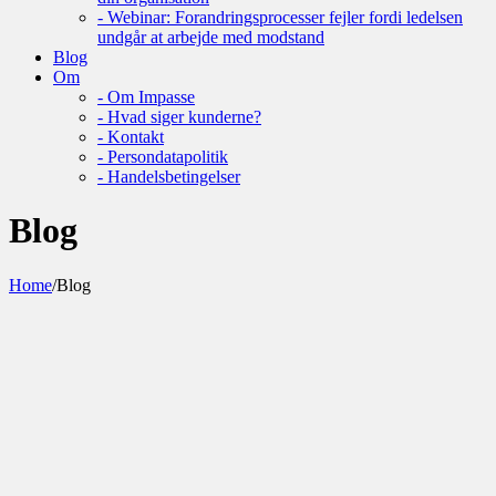
- Webinar: Forandringsprocesser fejler fordi ledelsen
undgår at arbejde med modstand
Blog
Om
- Om Impasse
- Hvad siger kunderne?
- Kontakt
- Persondatapolitik
- Handelsbetingelser
Blog
Home
/
Blog