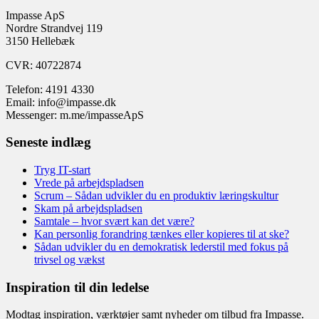
Impasse ApS
Nordre Strandvej 119
3150 Hellebæk
CVR: 40722874
Telefon: 4191 4330
Email: info@impasse.dk
Messenger: m.me/impasseApS
Seneste indlæg
Tryg IT-start
Vrede på arbejdspladsen
Scrum – Sådan udvikler du en produktiv læringskultur
Skam på arbejdspladsen
Samtale – hvor svært kan det være?
Kan personlig forandring tænkes eller kopieres til at ske?
Sådan udvikler du en demokratisk lederstil med fokus på
trivsel og vækst
Inspiration til din ledelse
Modtag inspiration, værktøjer samt nyheder om tilbud fra Impasse.