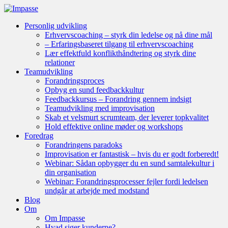
Personlig udvikling
Erhvervscoaching – styrk din ledelse og nå dine mål
– Erfaringsbaseret tilgang til erhvervscoaching
Lær effektfuld konflikthåndtering og styrk dine
relationer
Teamudvikling
Forandringsproces
Opbyg en sund feedbackkultur
Feedbackkursus – Forandring gennem indsigt
Teamudvikling med improvisation
Skab et velsmurt scrumteam, der leverer topkvalitet
Hold effektive online møder og workshops
Foredrag
Forandringens paradoks
Improvisation er fantastisk – hvis du er godt forberedt!
Webinar: Sådan opbygger du en sund samtalekultur i
din organisation
Webinar: Forandringsprocesser fejler fordi ledelsen
undgår at arbejde med modstand
Blog
Om
Om Impasse
Hvad siger kunderne?