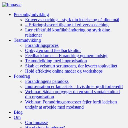
Personlig udvikling
Erhvervscoaching – styrk din ledelse og nå dine mål
– Erfaringsbaseret tilgang til erhvervscoaching
Lær effektfuld konflikthåndtering og styrk dine
relationer
Teamudvikling
Forandringsproces
Opbyg en sund feedbackkultur
Feedbackkursus – Forandring gennem indsigt
Teamudvikling med improvisation
Skab et velsmurt scrumteam, der leverer topkvalitet
Hold effektive online møder og workshops
Foredrag
Forandringens paradoks
Improvisation er fantastisk – hvis du er godt forberedt!
Webinar: Sådan opbygger du en sund samtalekultur i
din organisation
Webinar: Forandringsprocesser fejler fordi ledelsen
undgår at arbejde med modstand
Blog
Om
Om Impasse
Hvad siger kunderne?