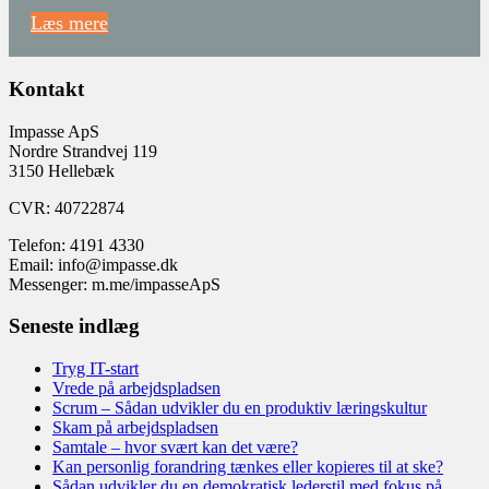
Læs mere
Kontakt
Impasse ApS
Nordre Strandvej 119
3150 Hellebæk
CVR: 40722874
Telefon: 4191 4330
Email: info@impasse.dk
Messenger: m.me/impasseApS
Seneste indlæg
Tryg IT-start
Vrede på arbejdspladsen
Scrum – Sådan udvikler du en produktiv læringskultur
Skam på arbejdspladsen
Samtale – hvor svært kan det være?
Kan personlig forandring tænkes eller kopieres til at ske?
Sådan udvikler du en demokratisk lederstil med fokus på