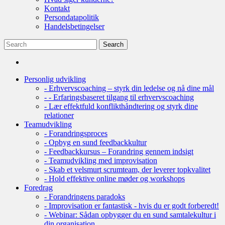
Kontakt
Persondatapolitik
Handelsbetingelser
Personlig udvikling
- Erhvervscoaching – styrk din ledelse og nå dine mål
- - Erfaringsbaseret tilgang til erhvervscoaching
- Lær effektfuld konflikthåndtering og styrk dine
relationer
Teamudvikling
- Forandringsproces
- Opbyg en sund feedbackkultur
- Feedbackkursus – Forandring gennem indsigt
- Teamudvikling med improvisation
- Skab et velsmurt scrumteam, der leverer topkvalitet
- Hold effektive online møder og workshops
Foredrag
- Forandringens paradoks
- Improvisation er fantastisk - hvis du er godt forberedt!
- Webinar: Sådan opbygger du en sund samtalekultur i
din organisation