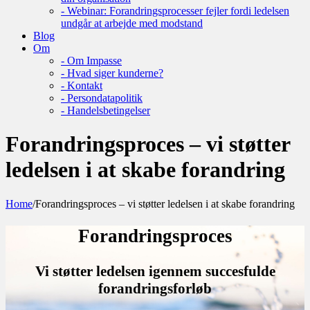
- Webinar: Forandringsprocesser fejler fordi ledelsen
undgår at arbejde med modstand
Blog
Om
- Om Impasse
- Hvad siger kunderne?
- Kontakt
- Persondatapolitik
- Handelsbetingelser
Forandringsproces – vi støtter
ledelsen i at skabe forandring
Home
/
Forandringsproces – vi støtter ledelsen i at skabe forandring
Forandringsproces
Vi støtter ledelsen igennem succesfulde
forandringsforløb